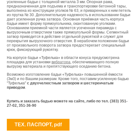
усиленные бадьи с толщиной металла 3 мм. Опорная рама,
предназначенная для подъема и транспортировки бетонной тары,
выполнена из конструкции уголков № 63, и приваренных к ним петель
из прутка № 30. Дополнительную надежность в использовании бадьи
дает усиленная ручка затвора. Основная приёмная часть корпуса
бадьи имеет форму прямоугольника, окантованную уголками.
Основанием приемной части является усеченная пирамида с
выгрузочным отверстием также прямоугольной формы. Сегментный
затвор приводится в действие отдельной рукояткой и служит для
перекрытия выгрузочного отверстия. В нерабочем положении бадьи
от произвольного поворота затвора предостерегает специальный
крюк, фиксирующий рукоятку.
На корпусе бадьи «Туфелька» в области конуса предусмотрена
площадка для установки
вибратора
, обеспечивающего полную
выгрузку материала и препятствующего оседанию бетона.
Возможно изготовление бадьи «Туфелька» повышенной ёмкости
(3м3) и по Вашим размерам. Кроме того, поставим усиленную бадью
"Туфелька"
с двухчелюстным затвором и шестеренчатым
приводом
.
Купить и заказать бадью можете на сайте, либо по тел. (383) 351-
27-02, 351-36-90
ТЕХ. ПАСПОРТ, pdf