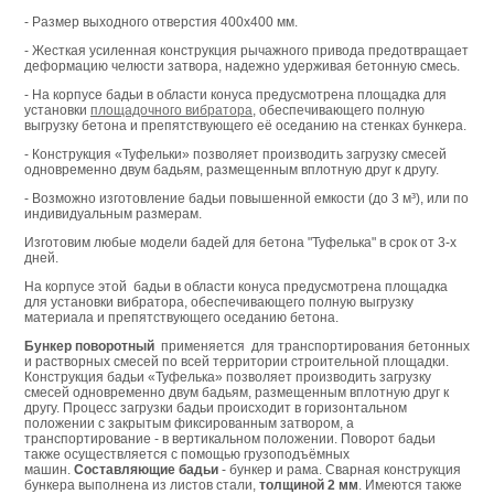
- Размер выходного отверстия 400x400 мм.
- Жесткая усиленная конструкция рычажного привода предотвращает
деформацию челюсти затвора, надежно удерживая бетонную смесь.
- На корпусе бадьи в области конуса предусмотрена площадка для
установки
площадочного вибратора
, обеспечивающего полную
выгрузку бетона и препятствующего её оседанию на стенках бункера.
- Конструкция «Туфельки» позволяет производить загрузку смесей
одновременно двум бадьям, размещенным вплотную друг к другу.
- Возможно изготовление бадьи повышенной емкости (до 3 м³), или по
индивидуальным размерам.
Изготовим любые модели бадей для бетона "Туфелька" в срок от 3-х
дней.
На корпусе этой бадьи в области конуса предусмотрена площадка
для установки вибратора, обеспечивающего полную выгрузку
материала и препятствующего оседанию бетона.
Бункер поворотный
применяется для транспортирования бетонных
и растворных смесей по всей территории строительной площадки.
Конструкция бадьи «Туфелька» позволяет производить загрузку
смесей одновременно двум бадьям, размещенным вплотную друг к
другу. Процесс загрузки бадьи происходит в горизонтальном
положении с закрытым фиксированным затвором, а
транспортирование - в вертикальном положении. Поворот бадьи
также осуществляется с помощью грузоподъёмных
машин.
Составляющие бадьи
- бункер и рама. Сварная конструкция
бункера выполнена из листов стали,
толщиной 2 мм
. Имеются также