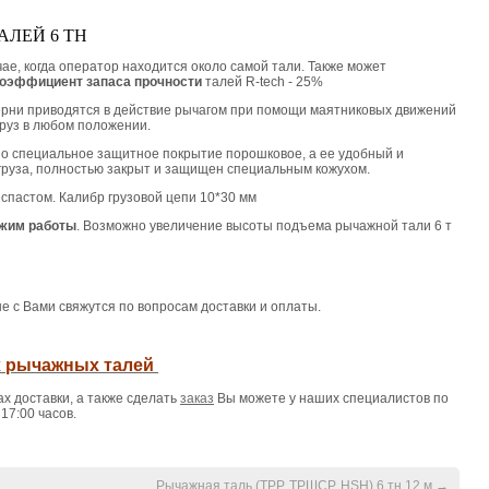
ЛЕЙ 6 ТН
ае, когда оператор находится около самой тали. Также может
оэффициент запаса прочности
талей R-tech - 25%
терни приводятся в действие рычагом при помощи маятниковых движений
руз в любом положении.
но специальное защитное покрытие порошковое, а ее удобный и
руза, полностью закрыт и защищен специальным кожухом.
спастом. Калибр грузовой цепи 10*30 мм
жим работы
. Возможно увеличение высоты подъема рычажной тали 6 т
ые с Вами свяжутся по вопросам доставки и оплаты.
х рычажных талей
х доставки, а также сделать
заказ
Вы можете у наших специалистов по
17:00 часов.
Рычажная таль (ТРР, ТРШСР, HSH) 6 тн 12 м
→