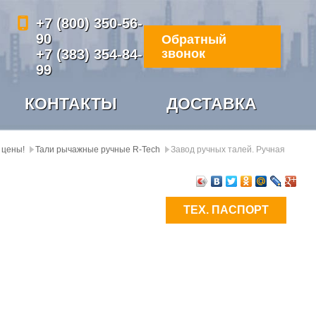
+7 (800) 350-56-
90
Обратный
+7 (383) 354-84-
звонок
99
КОНТАКТЫ
ДОСТАВКА
 цены!
Тали рычажные ручные R-Tech
Завод ручных талей. Ручная
ТЕХ. ПАСПОРТ