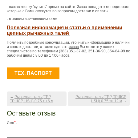
- нажав кнопку "купить" прямо на сайте. Заказ попадет к менеджерам,
которые с Вами свяжутся по вопросам доставки и оплаты.
- в нашем выставочном зале
Полезная информация и статьи о применении
цепных рычажных талей
Получить подробные консультации, уточнить информацию о наличии
и сроках доставки, а также сделать
заказ
Вы можете у наших
специалистов по телефонам (383) 351-37-02, 351-36-90, 354-84-99 по
рабочим дням с 8:00 до 17:00 часов.
ТЕХ. ПАСПОРТ
←
Рычажная таль (ТРР,
Рычажная таль (ТРР, ТРШСР,
ТРШСР, HSH) 0.75 тн 6 м
HSH) 0,75 тн 12 м
→
Оставьте отзыв
Имя
*
: