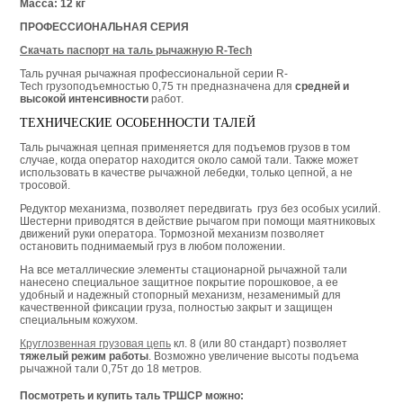
Масса: 12 кг
ПРОФЕССИОНАЛЬНАЯ СЕРИЯ
Скачать паспорт на таль рычажную R-Tech
Таль ручная рычажная
профессиональной серии R-
Tech
грузоподъемностью
0,75
тн предназначена
для
средней и
высокой интенсивности
работ.
ТЕХНИЧЕСКИЕ ОСОБЕННОСТИ ТАЛЕЙ
Таль рычажная цепная применяется для подъемов грузов в том
случае, когда оператор находится около самой тали. Также может
использовать в качестве рычажной лебедки, только цепной, а не
тросовой.
Редуктор механизма, позволяет передвигать груз без особых усилий.
Шестерни приводятся в действие рычагом при помощи маятниковых
движений руки оператора. Тормозной механизм позволяет
остановить поднимаемый груз в любом положении.
На все металлические элементы стационарной рычажной тали
нанесено специальное защитное покрытие порошковое, а ее
удобный и надежный стопорный механизм, незаменимый для
качественной фиксации груза, полностью закрыт и защищен
специальным кожухом.
Круглозвенная грузовая цепь
кл. 8 (или 80 стандарт) позволяет
тяжелый режим работы
. Возможно увеличение высоты подъема
рычажной тали 0,75т до 18 метров.
Посмотреть и купить таль ТРШСР можно: