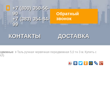
+7 (800) 350-56-
90
Обратный
+7 (383) 354-84-
звонок
99
КОНТАКТЫ
ДОСТАВКА
едвижные
Таль ручная червячная передвижная 5,0 тн 3 м. Купить с
ХЛ)