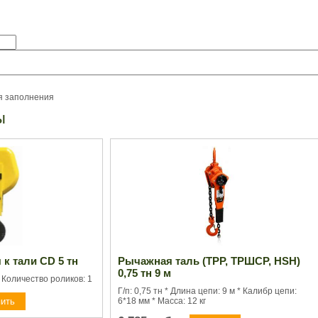
я заполнения
ы
к тали CD 5 тн
Рычажная таль (ТРР, ТРШСР, HSH)
0,75 тн 9 м
 Количество роликов: 1
Г/п: 0,75 тн * Длина цепи: 9 м * Калибр цепи:
6*18 мм * Масса: 12 кг