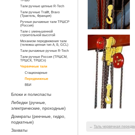
ТРШБ
Тали ручные цепные R-Tech
Тали ручные Tralift, Bravo
(Трактель, Франция)
Ручные рычажные тали ТРШСР
(Россия)
Тали с уменьшенной
строительной высотой
Механизм передвижения тали
(тележка цепная тип А, Б, GCL)
Тали рычажные ручные R-Tech
Тали ручные Россия (ТРШСМ,
ТРШСК, ТРШСп)
Червячные тали
Стационарные
Передвижные
ВБИ
Блоки и полиспасты
Лебедки (ручные,
электрические, проходные)
Домкраты (реечные, гидро,
подкатные)
←
Таль червячная передви
Захваты