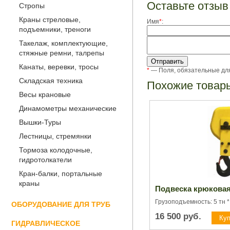
Оставьте отзыв
Стропы
Краны стреловые,
Имя
*
:
подъемники, треноги
Такелаж, комплектующие,
стяжные ремни, талрепы
Канаты, веревки, тросы
*
— Поля, обязательные дл
Складская техника
Похожие товар
Весы крановые
Динамометры механические
Вышки-Туры
Лестницы, стремянки
Тормоза колодочные,
гидротолкатели
Кран-балки, портальные
краны
Подвеска крюковая 
Грузоподъемность: 5 тн *
ОБОРУДОВАНИЕ ДЛЯ ТРУБ
16 500
руб.
ГИДРАВЛИЧЕСКОЕ