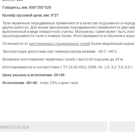
Габариты, мм: 850*355*520
Калибр грузовой цепи, мм: 9*27
Тали червячные передвижные применяются в качестве подъемного и перед
других работах. Для кошки (механизма передвижения) применяется двутавр
выполненный в виде поворотной стрелы. Монорельс также может быть изгот
грузоподъемности тали и номера балки. Изготавливаются в обычном и взры
Отличаются от
шестеренных стационарных талей
более медленным ходом 
Эксплуатация допустима при температурном режиме -40 С +40 С.
Возможно изготовление червячных талей с высотой подъема до 24 м.
Изготавливаются в соответствии с ТУ 24.00.4911-2006, г/п 1,0; 3,2; 5,0; 8,0 т
Цена указана в исполнении -20+40
.
Исполнение -40+40
- плюс 15% к цене тали.
жная 3,2 тн 12 м