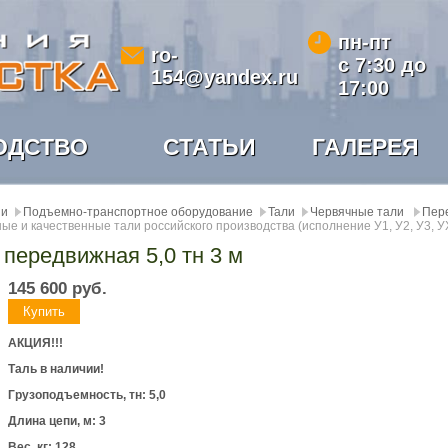
пн-пт
ro-
с 7:30 до
154@yandex.ru
17:00
ОДСТВО
СТАТЬИ
ГАЛЕРЕЯ
ии
Подъемно-транспортное оборудование
Тали
Червячные тали
Пер
ые и качественные тали российского производства (исполнение У1, У2, У3, У
 передвижная 5,0 тн 3 м
145 600
руб.
АКЦИЯ!!!
Таль в наличии!
Грузоподъемность, тн: 5,0
Длина цепи, м: 3
Вес, кг: 128