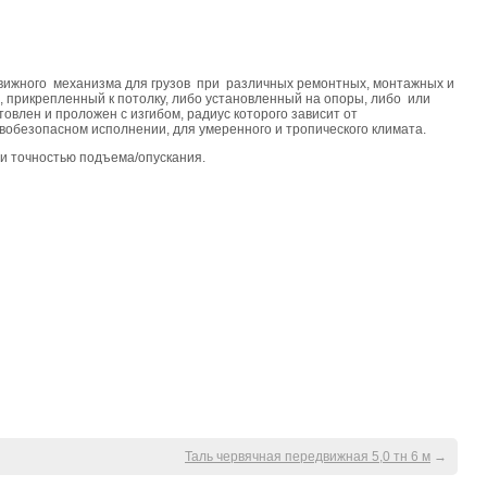
вижного механизма для грузов при различных ремонтных, монтажных и
, прикрепленный к потолку, либо установленный на опоры, либо или
овлен и проложен с изгибом, радиус которого зависит от
вобезопасном исполнении, для умеренного и тропического климата.
и точностью подъема/опускания.
Таль червячная передвижная 5,0 тн 6 м
→