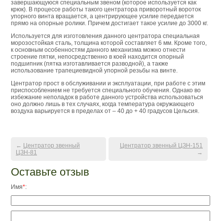
завершающуюся специальным звеном (которое используется как
крюк). В процессе работы такого центратора приворотный вороток
упорного винта вращается, а центрирующее усилие передается
прямо на опорные ролики. Причем достигает такое усилие до 3000 кг.
Используется для изготовления данного центратора специальная
морозостойкая сталь, толщина которой составляет 6 мм. Кроме того,
к основным особенностям данного механизма можно отнести
строение пятки, непосредственно в коей находится опорный
подшипник (пятка изготавливается разводной), а также
использование трапециевидной упорной резьбы на винте.
Центратор прост в обслуживании и эксплуатации, при работе с этим
приспособлением не требуется специального обучения. Однако во
избежание неполадок в работе данного устройства использоваться
оно должно лишь в тех случаях, когда температура окружающего
воздуха варьируется в пределах от – 40 до + 40 градусов Цельсия.
←
Центратор звенный
Центратор звенный ЦЗН-151
ЦЗН-81
→
Оставьте отзыв
Имя
*
: