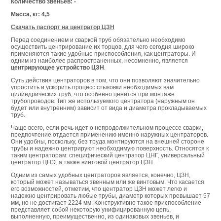
Количество звеньев: -
Масса, кг: 4,5
Скачать паспорт на центратор ЦЗН
Перед соединением и сваркой труб обязательно необходимо
осуществить центрирование их торцов, для чего сегодня широко
применяются такие удобные приспособления, как центраторы. И
одним из наиболее распространенных, несомненно, является
центрирующее устройство ЦЗН
.
Суть действия центраторов в том, что они позволяют значительно
упростить и ускорить процесс стыковки необходимых вам
цилиндрических труб, что особенно ценится при монтаже
трубопроводов. Тип же используемого центратора (наружным он
будет или внутренним) зависит от вида и диаметра прокладываемых
труб.
Чаще всего, если речь идет о непродолжительном процессе сварки,
предпочтение отдается применению именно наружных центраторов.
Они удобны, поскольку, без труда монтируются на внешней стороне
трубы и надежно центрируют необходимую поверхность. Относятся к
таким центраторам: специфический центратор ЦНГ, универсальный
центратор ЦНЭ, а также винтовой центратор ЦЗН.
Одним из самых удобных центраторов является, конечно, ЦЗН,
который может называться звенным или же винтовым. Что касается
его возможностей, отметим, что центратор ЦЗН может легко и
надежно центрировать любые трубы, диаметр которых превышает 57
мм, но не достигает 2224 мм. Конструктивно такое приспособление
представляет собой некоторую унифицированную цепь,
выполненную, преимущественно, из одинаковых звеньев, и