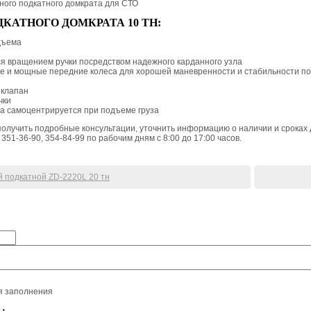
ого подкатного домкрата для СТО
КАТНОГО ДОМКРАТА 10 ТН:
дъема
я вращением ручки посредством надежного карданного узла
 и мощные передние колеса для хорошей маневренности и стабильности по
 клапан
чки
а самоцентрируется при подъеме груза
получить подробные консультации, уточнить информацию о наличии и сроках 
351-36-90, 354-84-99 по рабочим дням с 8:00 до 17:00 часов.
й подкатной ZD-2220L 20 тн
я заполнения