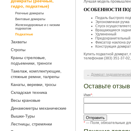
Домкраты (реечные,
Лучшая модель промышленн
гидро, подкатные)
ОСОБЕННОСТИ ПОД
Реечные домкраты
Педаль быстрого по
Винтовые домкраты
Эргономичная ручка
Железнодорожные и с низким
Спуск осуществляетс
подхватом
Вращающиеся задние
Удлиненный
Подкатные
Предохранительный
Захваты
Фиксатор наклона ру
Конструкция домкрат
Стропы
Купить подкатной домкрат, 
Краны стреловые,
телефонам (383) 351-37-02, 
подъемники, треноги
Такелаж, комплектующие,
←
Домкрат гидравлически
стяжные ремни, талрепы
Канаты, веревки, тросы
Оставьте отзыв
Складская техника
Имя
*
:
Весы крановые
Динамометры механические
Вышки-Туры
*
— Поля, обязательные дл
Лестницы, стремянки