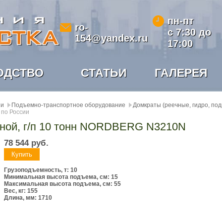
пн-пт
ro-
с 7:30 до
154@yandex.ru
17:00
ОДСТВО
СТАТЬИ
ГАЛЕРЕЯ
ии
Подъемно-транспортное оборудование
Домкраты (реечные, гидро, по
 по России
тной, г/п 10 тонн NORDBERG N3210N
78 544
руб.
Грузоподъемность, т: 10
Минимальная высота подъема, см: 15
Максимальная высота подъема, см: 55
Вес, кг: 155
Длина, мм: 1710