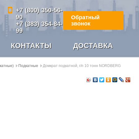
+7 (800) 350-56-
90
Обратный
+7 (383) 354-84-
звонок
99
КОНТАКТЫ
ДОСТАВКА
дкатные)
Подкатные
Домкрат подкатной, г/п 10 тонн NORDBERG