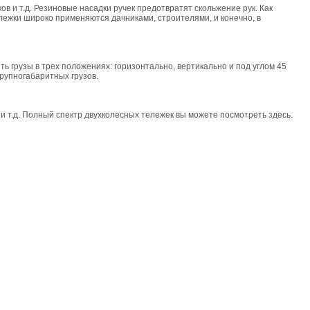
в и т.д. Резиновые насадки ручек предотвратят скольжение рук. Как
лежки широко применяются дачниками, строителями, и конечно, в
ь грузы в трех положениях: горизонтально, вертикально и под углом 45
рупногабаритных грузов.
 и т.д. Полный спектр двухколесных тележек вы можете посмотреть здесь.