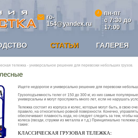
пн-пт
ro-
с 7:30 до
154@yandex.ru
17:00
ОДСТВО
СТАТЬИ
ГАЛЕРЕЯ
есная тележка - универсальное решение для перевозки небольших грузов.
олесные
Ищете недорогое и универсально решение для перевозки небольших
Грузоподъемность телег от 150 до 300 кг, из них самые популярны
универсальны и могут прослужить много лет, если не нарушать усл
Тележка состоит из корпуса и колес, которые могут быть, в свою о
правило, на относительно ровной поверхности. Конечно, управлять
обеспечивают плавность хода, но следует следить за тем, чтобы н
колеса (гвозди, стружки из металла и т.д.) Принципиально тележк
такие:
КЛАССИЧЕСКАЯ ГРУЗОВАЯ ТЕЛЕЖКА: