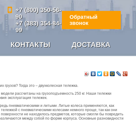
+7 (800) 350-56-
90
Обратный
+7 (383) 354-84-
звонок
99
КОНТАКТЫ
ДОСТАВКА
 грузов? Тогда это – двухколесная тележка.
е модели рассчитаны на грузоподъемность 250 кг. Наши тележки
овия эксплуатация тележек.
чередь пневматическими и литыми. Литые колеса применяются, как
 тележкой с пневматическими колесами немного проще, так как они
а поверхности не находилось предметов, которые смогли бы повредить
и различаются между собой по форме корпуса. Основные разновидности