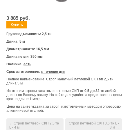
3 885
руб.
Грузоподъемность: 2,5 тн
Длина: 5 м
Диаметр каната: 16,5 мм
Длина петли: 350 мм
Наличие:
есть
Срок изготовления:
в течение дня
Полное наименование: Строп канатный петлевой СКП г/п 2,5 тн
длина 5 м
Изготовим стропы канатные петлевые СКП
от 0,5 до 32 тн
любой
длины по Вашему заказу. На сайте для удобства представлены цены
кратно длине 1 метр.
Цена на сайте указана за строп, изготовленный методом опрессовки
алюминиевой втулкой
.
←
Строп петлевой СКП 2,5 тн
Строп петлевой СКП 3,6 тн L -
L - 4 м
3 м
→