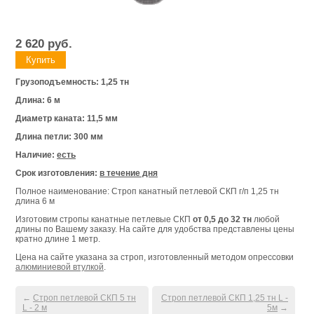
2 620
руб.
Грузоподъемность: 1,25 тн
Длина: 6 м
Диаметр каната: 11,5 мм
Длина петли: 300 мм
Наличие:
есть
Срок изготовления:
в течение дня
Полное наименование: Строп канатный петлевой СКП г/п 1,25 тн
длина 6 м
Изготовим стропы канатные петлевые СКП
от 0,5 до 32 тн
любой
длины по Вашему заказу. На сайте для удобства представлены цены
кратно длине 1 метр.
Цена на сайте указана за строп, изготовленный методом опрессовки
алюминиевой втулкой
.
←
Строп петлевой СКП 5 тн
Строп петлевой СКП 1,25 тн L -
L - 2 м
5м
→