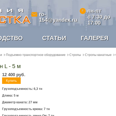
пн-пт
ro-
с 7:30 до
154@yandex.ru
17:00
ОДСТВО
СТАТЬИ
ГАЛЕРЕЯ
ии
Подъемно-транспортное оборудование
Стропы
Стропы канатные
 L - 5 м
12 400
руб.
Грузоподъемность: 6,3 тн
Длина: 5 м
Диаметр каната: 27 мм
Грузоподъемность крюка: 7 тн
Грузоподъемность звена Ов: 7 тн