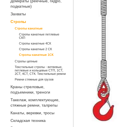
Домкраты (реечные, гидро,
подкатные)
Захваты
Стропы
Стропы канатные
Стропы канатные петлевые
СКП
Стропы канатные 4СК
Стропы канатные 2 СК
Стропы канатные 1СК
Стропы цепные
Текстильные стропы - ветвевые,
петлевые и кольцевые СТП, 1СТ,
2СТ, 4СТ, СТК. Текстильные ремни
Ремни стяжные для грузов
Краны стреловые,
подъемники, треноги
Такелаж, комплектующие,
стяжные ремни, талрепы
Канаты, веревки, тросы
Складская техника