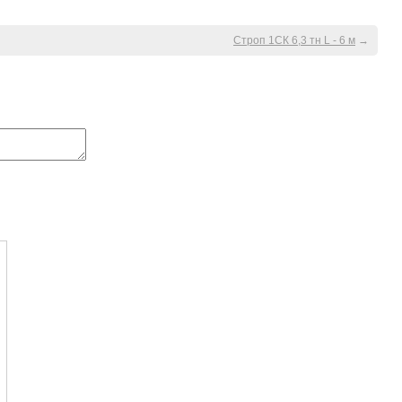
Строп 1СК 6,3 тн L - 6 м
→