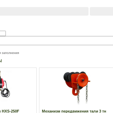
я заполнения
ы
я HXS-250F
Механизм передвижения тали 3 тн