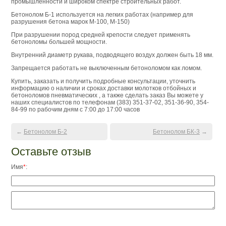
промышленности и широком спектре строительных работ.
Бетонолом Б-1 используется на легких работах
(например для
разрушения бетона марок М-100, М-150)
При разрушении пород средней крепости следует применять
бетоноломы большей мощности.
Внутренний диаметр рукава, подводящего воздух должен быть 18 мм.
Запрещается работать не выключенным бетоноломом как ломом.
Купить, заказать и получить подробные консультации, уточнить
информацию о наличии и сроках доставки молотков отбойных и
бетоноломов пневматических , а также сделать заказ Вы можете у
наших специалистов по телефонам (383) 351-37-02, 351-36-90, 354-
84-99 по рабочим дням с 7:00 до 17:00 часов
←
Бетонолом Б-2
Бетонолом БК-3
→
Оставьте отзыв
Имя
*
: