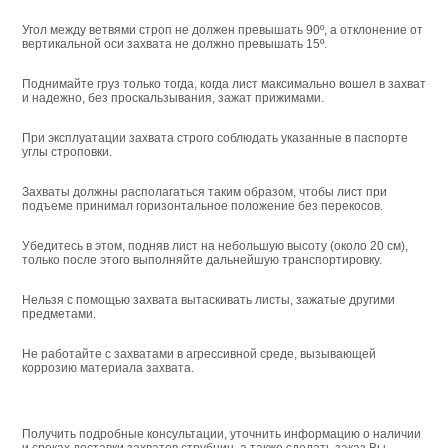
Угол между ветвями строп не должен превышать 90º, а отклонение от
вертикальной оси захвата не должно превышать 15º.
Поднимайте груз только тогда, когда лист максимально вошел в захват
и надежно, без проскальзывания, зажат прижимами.
При эксплуатации захвата строго соблюдать указанные в паспорте
углы строповки.
Захваты должны располагаться таким образом, чтобы лист при
подъеме принимал горизонтальное положение без перекосов.
Убедитесь в этом, подняв лист на небольшую высоту (около 20 см),
только после этого выполняйте дальнейшую транспортировку.
Нельзя с помощью захвата вытаскивать листы, зажатые другими
предметами.
Не работайте с захватами в агрессивной среде, вызывающей
коррозию материала захвата.
Получить подробные консультации, уточнить информацию о наличии
и сроках доставки захватов
струбцин, а также сделать заказ Вы