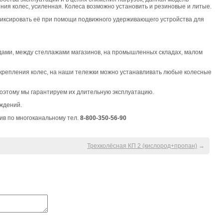
ения колес, усиленная. Колеса возможно установить и резиновые и литые.
фиксировать её при помощи подвижного удерживающего устройства для
ходами, между стеллажами магазинов, на промышленных складах, малом
 крепления колес, на наши тележки можно устанавливать любые колесные
оэтому мы гарантируем их длительную эксплуатацию.
ждений.
ив по многоканальному тел.
8-800-350-56-90
Трехколёсная КП 2 (кислород+пропан)
→