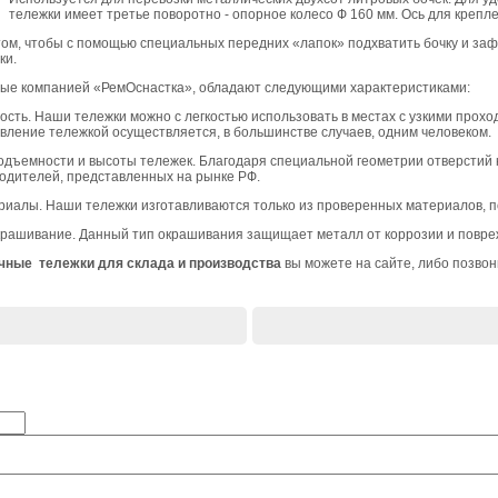
тележки имеет третье поворотно - опорное колесо Ф 160 мм. Ось для крепл
том, чтобы с помощью специальных передних «лапок» подхватить бочку и за
ки.
мые компанией «РемОснастка», обладают следующими характеристиками:
ность. Наши тележки можно с легкостью использовать в местах с узкими про
авление тележкой осуществляется, в большинстве случаев, одним человеком.
оподъемности и высоты тележек. Благодаря специальной геометрии отверстий
одителей, представленных на рынке РФ.
риалы. Наши тележки изготавливаются только из проверенных материалов, п
рашивание. Данный тип окрашивания защищает металл от коррозии и повре
чные тележки для склада и производства
вы можете на сайте, либо позвон