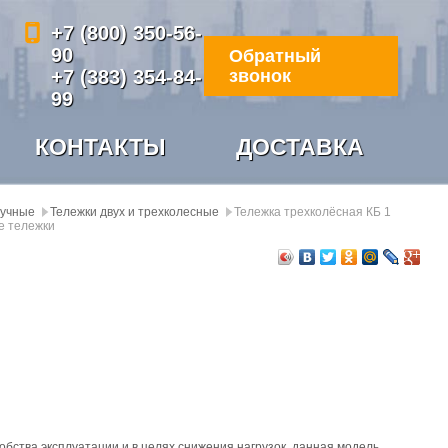
+7 (800) 350-56-
90
Обратный
+7 (383) 354-84-
звонок
99
КОНТАКТЫ
ДОСТАВКА
ручные
Тележки двух и трехколесные
Тележка трехколёсная КБ 1
е тележки
обства эксплуатации и в целях снижения нагрузок, данная модель