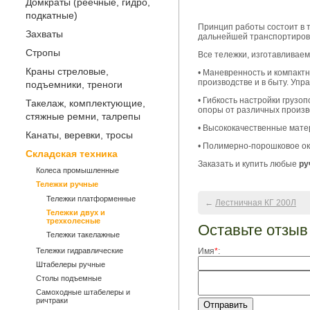
Домкраты (реечные, гидро,
подкатные)
Принцип работы состоит в 
Захваты
дальнейшей транспортиров
Стропы
Все тележки, изготавливае
Краны стреловые,
• Маневренность и компакт
производстве и в быту. Упр
подъемники, треноги
• Гибкость настройки груз
Такелаж, комплектующие,
опоры от различных произв
стяжные ремни, талрепы
• Высококачественные мате
Канаты, веревки, тросы
• Полимерно-порошковое ок
Складская техника
Заказать и купить любые
ру
Колеса промышленные
Тележки ручные
Тележки платформенные
←
Лестничная КГ 200Л
Тележки двух и
трехколесные
Оставьте отзыв
Тележки такелажные
Тележки гидравлические
Имя
*
:
Штабелеры ручные
Столы подъемные
Самоходные штабелеры и
ричтраки