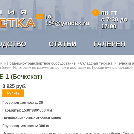
пн-пт
ro-
с 7:30 до
154@yandex.ru
17:00
ОДСТВО
СТАТЬИ
ГАЛЕРЕЯ
ии
Подъемно-транспортное оборудование
Складская техника
Тележки 
й бочки. Изготовим по разумным ценам и доставим по России ручные складски
Б 1 (Бочкокат)
8 925
руб.
Грузоподъемность: 30
Габариты: 1530*880*600 мм
Назначение: 200-литровая бочка
Грузоподъемность: 300 кг
Используется для перевозки металлических двухсот литровых бочек. Для уд