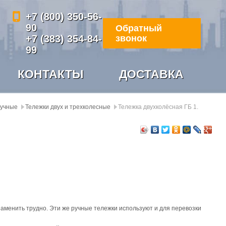
+7 (800) 350-56-
90
Обратный
+7 (383) 354-84-
звонок
99
КОНТАКТЫ
ДОСТАВКА
ручные
Тележки двух и трехколесные
Тележка двухколёсная ГБ 1.
 заменить трудно. Эти же ручные тележки используют и для перевозки