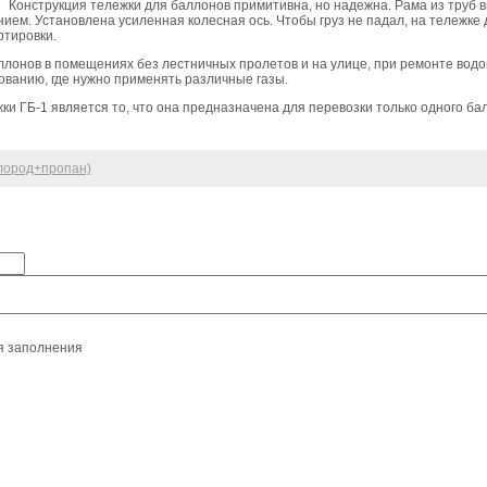
Конструкция тележки для баллонов примитивна, но надежна. Рама из труб 
ием. Установлена усиленная колесная ось. Чтобы груз не падал, на тележке
ртировки.
ллонов в помещениях без лестничных пролетов и на улице, при ремонте водо
ованию, где нужно применять различные газы.
и ГБ-1 является то, что она предназначена для перевозки только одного ба
слород+пропан)
я заполнения