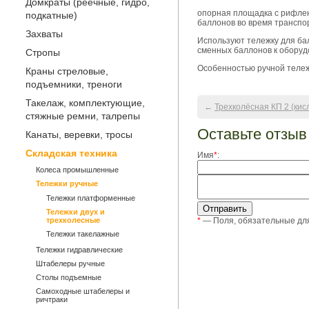
Домкраты (реечные, гидро,
опорная площадка с рифлен
подкатные)
баллонов во время транспо
Захваты
Используют тележку для ба
сменных баллонов к оборуд
Стропы
Особенностью ручной тележк
Краны стреловые,
подъемники, треноги
Такелаж, комплектующие,
←
Трехколёсная КП 2 (ки
стяжные ремни, талрепы
Оставьте отзыв
Канаты, веревки, тросы
Складская техника
Имя
*
:
Колеса промышленные
Тележки ручные
Тележки платформенные
Тележки двух и
трехколесные
*
— Поля, обязательные дл
Тележки такелажные
Тележки гидравлические
Штабелеры ручные
Столы подъемные
Самоходные штабелеры и
ричтраки