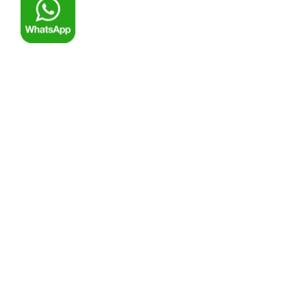
© ООО Компания «Ремоснастка»
О компании
Производство
Статьи
Галерея