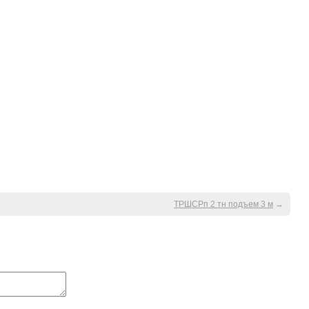
ТРШСРп 2 тн подъем 3 м
→