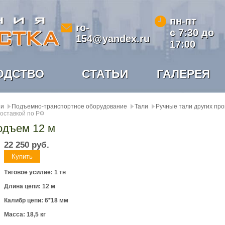
пн-пт
ro-
с 7:30 до
154@yandex.ru
17:00
ОДСТВО
СТАТЬИ
ГАЛЕРЕЯ
ии
Подъемно-транспортное оборудование
Тали
Ручные тали других пр
доставкой по РФ
одъем 12 м
22 250
руб.
Тяговое усилие: 1 тн
Длина цепи: 12 м
Калибр цепи: 6*18 мм
Масса: 18,5 кг