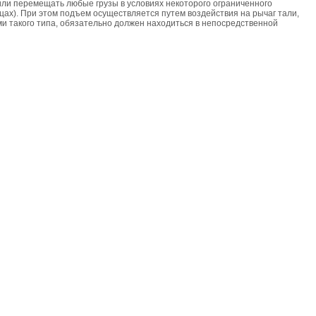
или перемещать любые грузы в условиях некоторого ограниченного
дцах). При этом подъем осуществляется путем воздействия на рычаг тали,
ми такого типа, обязательно должен находиться в непосредственной