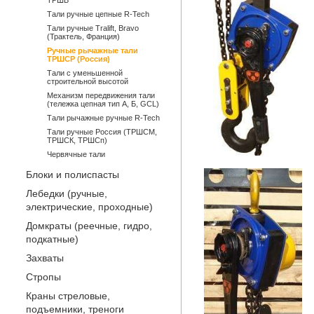
ТРШБ
Тали ручные цепные R-Tech
Тали ручные Tralift, Bravo
(Трактель, Франция)
Ручные рычажные тали
ТРШСР (Россия)
Тали с уменьшенной
строительной высотой
Механизм передвижения тали
(тележка цепная тип А, Б, GCL)
Тали рычажные ручные R-Tech
Тали ручные Россия (ТРШСМ,
ТРШСК, ТРШСп)
Червячные тали
Блоки и полиспасты
Лебедки (ручные,
электрические, проходные)
Домкраты (реечные, гидро,
подкатные)
Захваты
Стропы
Краны стреловые,
подъемники, треноги