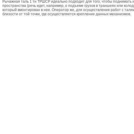
Рычажная таль 1 тн ТРШСР идеально подходит для того, чтобы поднимать 
пространства (речь идет, например, о подъеме грузов в траншеях или коло
который вмонтирован в нее. Оператор же, для осуществления работ с таля
близости от той точки, где осуществляется крепление данных механизмов.