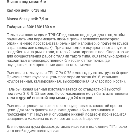
Высота подъема: 6 м
Калибр цепи: 6*18 мм
Масса без цепей: 7,9 кг
Габариты: 300*180*180 мм
Таль рычажная модели ТРШСР идеально подходит для того, чтобы
поднимать или перемещать любые грузы в условиях некоторого
ограниченного пространства (речь идет, например, о подъеме грузов
в траншеях или колодцах). При этом подъем осуществляется путем
воздействия на рычаг тали, который вмонтирован в нее. Оператор же,
для осуществления работ с талями такого типа, обязательно должен
находиться в непосредственной близости от той точки, где
осуществляется крепление данных механизмов.
Рычажная таль ручная ТРШСРп-0,75 имеет одну ветвь грузовой цепи.
Применяемая грузовая цепь с размерами звена 6х18, стальная,
круглозвенная, калиброванная, высокопрочная (8 класс прочности).
Таль рычажная цепная изготавливается со стандартной высотой
подъема 3, 6, 9, 12 метров. По согласованию могут быть изготовлены
тали с
другой высотой подъема - до 24 метров
.
Рычажная цепная таль позволяет осуществлять холостой прогон
цепи. Для этого флажок на рычаге должен быть установлен в
положение "Н". Подъем и опускание нижней подвески производится
вращением маховика по или против часовой стрелки.
Для подъема груза флажок устанавливается в положение "П", после
чего необходимо качать рычаг.