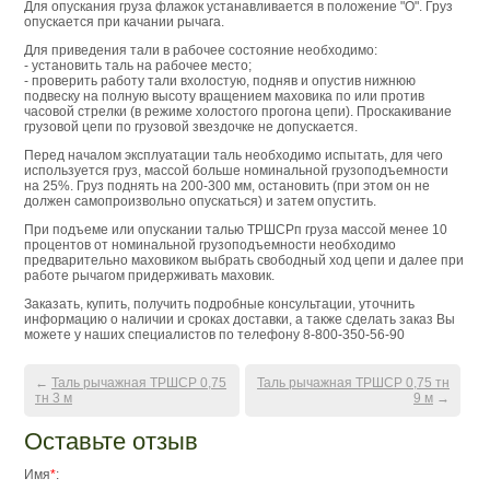
Для опускания груза флажок устанавливается в положение "О". Груз
опускается при качании рычага.
Для приведения тали в рабочее состояние необходимо:
- установить таль на рабочее место;
- проверить работу тали вхолостую, подняв и опустив нижнюю
подвеску на полную высоту вращением маховика по или против
часовой стрелки (в режиме холостого прогона цепи). Проскакивание
грузовой цепи по грузовой звездочке не допускается.
Перед началом эксплуатации таль необходимо испытать, для чего
используется груз, массой больше номинальной грузоподъемности
на 25%. Груз поднять на 200-300 мм, остановить (при этом он не
должен самопроизвольно опускаться) и затем опустить.
При подъеме или опускании талью ТРШСРп груза массой менее 10
процентов от номинальной грузоподъемности необходимо
предварительно маховиком выбрать свободный ход цепи и далее при
работе рычагом придерживать маховик.
Заказать, купить, получить подробные консультации, уточнить
информацию о наличии и сроках доставки, а также сделать заказ Вы
можете у наших специалистов по телефону 8-800-350-56-90
←
Таль рычажная ТРШСР 0,75
Таль рычажная ТРШСР 0,75 тн
тн 3 м
9 м
→
Оставьте отзыв
Имя
*
: