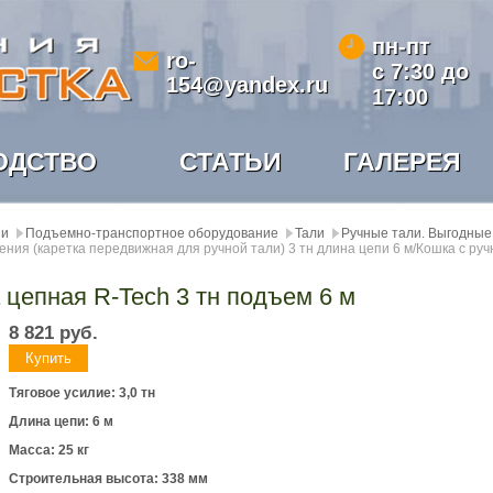
пн-пт
ro-
с 7:30 до
154@yandex.ru
17:00
ОДСТВО
СТАТЬИ
ГАЛЕРЕЯ
ии
Подъемно-транспортное оборудование
Тали
Ручные тали. Выгодные
ния (каретка передвижная для ручной тали) 3 тн длина цепи 6 м/Кошка с руч
 цепная R-Tech 3 тн подъем 6 м
8 821
руб.
Тяговое усилие: 3,0 тн
Длина цепи: 6 м
Масса: 25
кг
Строительная высота: 338
мм