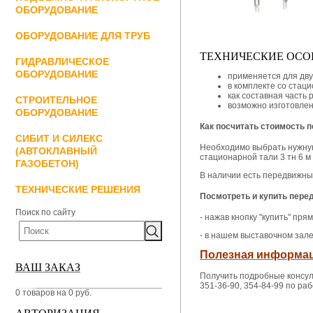
ОБОРУДОВАНИЕ
ОБОРУДОВАНИЕ ДЛЯ ТРУБ
ТЕХНИЧЕСКИЕ ОСО
ГИДРАВЛИЧЕСКОЕ
ОБОРУДОВАНИЕ
применяется для дв
в комплекте со стац
как составная часть
СТРОИТЕЛЬНОЕ
возможно изготовле
ОБОРУДОВАНИЕ
Как посчитать стоимость п
СИБИТ И СИЛЕКС
Необходимо выбрать нужную
(АВТОКЛАВНЫЙ
стационарной тали 3 тн 6 
ГАЗОБЕТОН)
В наличии есть передвижн
ТЕХНИЧЕСКИЕ РЕШЕНИЯ
Посмотреть и купить пере
Поиск по сайту
- нажав кнопку "купить" пр
- в нашем выставочном зал
Полезная информац
ВАШ ЗАКАЗ
Получить подробные консул
351-36-90, 354-84-99 по раб
0 товаров на 0 руб.