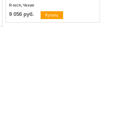
R-tech, Чехия
9 056
руб.