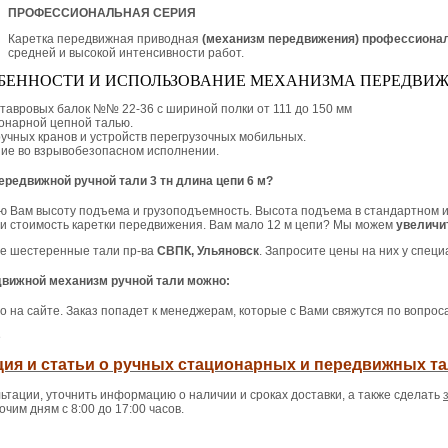
ПРОФЕССИОНАЛЬНАЯ СЕРИЯ
Каретка передвижная приводная
(механизм передвижения) профессионал
средней и высокой интенсивности работ.
БЕННОСТИ И ИСПОЛЬЗОВАНИЕ МЕХАНИЗМА ПЕРЕДВИЖ
утавровых балок
№№ 22-36 с шириной полки от 111 до 150 мм
ионарной цепной талью.
 ручных кранов и устройств перегрузочных мобильных.
ние во взрывобезопасном исполнении.
ередвижной ручной тали 3 тн длина цепи 6 м?
 Вам высоту подъема и грузоподъемность. Высота подъема в стандартном исп
м и стоимость каретки передвижения. Вам мало 12 м цепи? Мы можем
увеличи
ые шестеренные тали пр-ва
СВПК, Ульяновск
. Запросите цены на них у специ
движной механизм ручной тали можно:
ямо на сайте. Заказ попадет к менеджерам, которые с Вами свяжутся по вопрос
е
ия и статьи о ручных стационарных и передвижных т
ьтации, уточнить информацию о наличии и сроках доставки, а также сделать
очим дням с 8:00 до 17:00 часов.