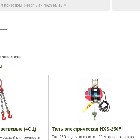
ым приводом R-Tech 2 тн подъем 12 м
я заполнения
ы
 ветвевые (4СЦ)
Таль электрическая HXS-250F
Г/п -250 кг, длина каната - 20 м, поворот крюка
ующих 8 кл. прочности.