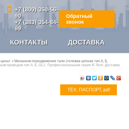
+7 (800) 350-56-
90
Обратный
+7 (383) 354-84-
звонок
99
КОНТАКТЫ
ДОСТАВКА
 цены!
Механизм передвижения тали (тележка цепная тип А, Б,
ным приводом тип А, Б, GCL. Профессиональная серия R-Tech. Доставка
ТЕХ. ПАСПОРТ, pdf