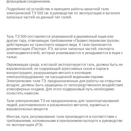
фланцевым соединением.
Подробнее об устройстве и принципе работы канатной тали
электрической ТЭ 500 см. в руководстве по эксплуатации и каталоге
запасных частей на данный тип талей.
Таль ТЭ 500 поставляется упакованной в деревянный ящик или
другую тару, отвечающую требованиям «Правил перевозки грузов»,
действующих на транспорте каждого вида. К тали прилагается
документация (Паспорт, РЭ, каталог запасных частей, паспорта
электродвигателей), которая упаковывается и укладывается в ящик с
талью.
Окружающая среда, в которой эксплуатируется таль, должна быть не
взрывоопасной, не содержащей агрессивных газов и паров в
концентрациях, разрушающих металл и изоляцию
электрооборудования, не насыщенной водяными парами.
Электрические тали ТЭ, предназначенные для работы на открытом
воздухе, должны быть защищены от непосредственного воздействия
атмосферных осадков. Для этого подкрановый путь необходимо
оснастить навесом.
Тали электрические ТЭ не предназначены для транспортирования
людей, расплавленного и раскаленного металла, ядовитых и
взрывоопасных веществ.
Монтаж, пуск, регулирование тали производятся в соответствии с
требованиями, изложенными в прилагаемом паспорте и руководстве
по эксплуатации (РЭ).