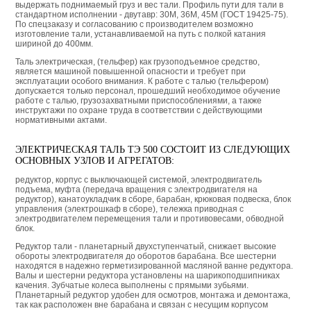
выдержать поднимаемый груз и вес тали. Профиль пути для тали в
стандартном исполнении - двутавр: 30М, 36М, 45М (ГОСТ 19425-75).
По спецзаказу и согласованию с производителем возможно
изготовление тали, устанавливаемой на путь с полкой катания
шириной до 400мм.
Таль электрическая, (тельфер) как грузоподъемное средство,
является машиной повышенной опасности и требует при
эксплуатации особого внимания. К работе с талью (тельфером)
допускается только персонал, прошедший необходимое обучение
работе с талью, грузозахватными приспособлениями, а также
инструктажи по охране труда в соответствии с действующими
нормативными актами.
ЭЛЕКТРИЧЕСКАЯ ТАЛЬ ТЭ 500 СОСТОИТ ИЗ СЛЕДУЮЩИХ
ОСНОВНЫХ УЗЛОВ И АГРЕГАТОВ:
редуктор, корпус с выключающей системой, электродвигатель
подъема, муфта (передача вращения с электродвигателя на
редуктор), канатоукладчик в сборе, барабан, крюковая подвеска, блок
управления (электрошкаф в сборе), тележка приводная с
электродвигателем перемещения тали и противовесами, обводной
блок.
Редуктор тали - планетарный двухступенчатый, снижает высокие
обороты электродвигателя до оборотов барабана. Все шестерни
находятся в надежно герметизированной масляной ванне редуктора.
Валы и шестерни редуктора установлены на шарикоподшипниках
качения. Зубчатые колеса выполнены с прямыми зубьями.
Планетарный редуктор удобен для осмотров, монтажа и демонтажа,
так как расположен вне барабана и связан с несущим корпусом