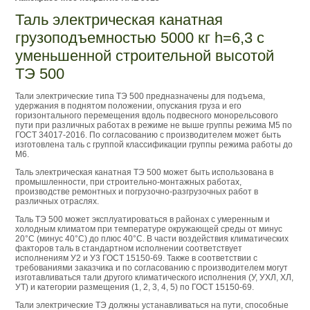
Таль электрическая канатная
грузоподъемностью 5000 кг h=6,3 с
уменьшенной строительной высотой
ТЭ 500
Тали электрические типа ТЭ 500 предназначены для подъема,
удержания в поднятом положении, опускания груза и его
горизонтального перемещения вдоль подвесного монорельсового
пути при различных работах в режиме не выше группы режима М5 по
ГОСТ 34017-2016. По согласованию с производителем может быть
изготовлена таль с группой классификации группы режима работы до
М6.
Таль электрическая канатная ТЭ 500 может быть использована в
промышленности, при строительно-монтажных работах,
производстве ремонтных и погрузочно-разгрузочных работ в
различных отраслях.
Таль ТЭ 500 может эксплуатироваться в районах с умеренным и
холодным климатом при температуре окружающей среды от минус
20°С (минус 40°С) до плюс 40°С. В части воздействия климатических
факторов таль в стандартном исполнении соответствует
исполнениям У2 и У3 ГОСТ 15150-69. Также в соответствии с
требованиями заказчика и по согласованию с производителем могут
изготавливаться тали другого климатического исполнения (У, УХЛ, ХЛ,
УТ) и категории размещения (1, 2, 3, 4, 5) по ГОСТ 15150-69.
Тали электрические ТЭ должны устанавливаться на пути, способные