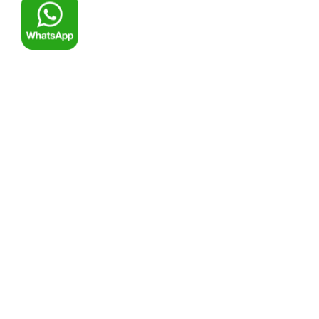
© ООО Компания «Ремоснастка»
О компании
Производство
Статьи
Галерея