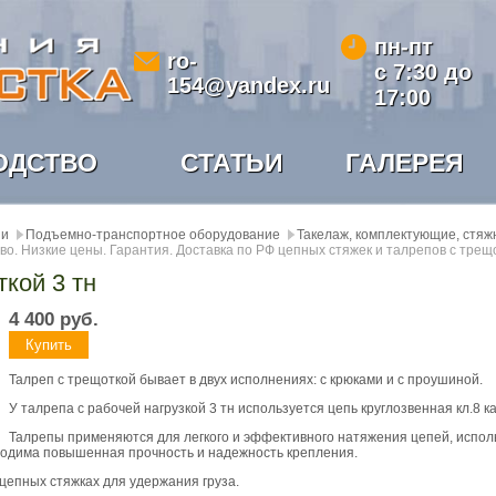
пн-пт
ro-
с 7:30 до
154@yandex.ru
17:00
ОДСТВО
СТАТЬИ
ГАЛЕРЕЯ
ии
Подъемно-транспортное оборудование
Такелаж, комплектующие, стяж
во. Низкие цены. Гарантия. Доставка по РФ цепных стяжек и талрепов с трещ
ткой 3 тн
4 400
руб.
Талреп с трещоткой бывает в двух исполнениях: с крюками и с проушиной.
У талрепа с рабочей нагрузкой 3 тн используется цепь круглозвенная кл.8 
Талрепы применяются для легкого и эффективного натяжения цепей, использ
бходима повышенная прочность и надежность крепления.
 цепных стяжках для удержания груза.