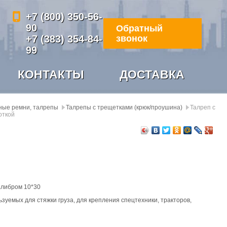
+7 (800) 350-56-
90
Обратный
+7 (383) 354-84-
звонок
99
КОНТАКТЫ
ДОСТАВКА
ные ремни, талрепы
Талрепы с трещетками (крюк/проушина)
Талреп с
откой
калибром 10*30
уемых для стяжки груза, для крепления спецтехники, тракторов,