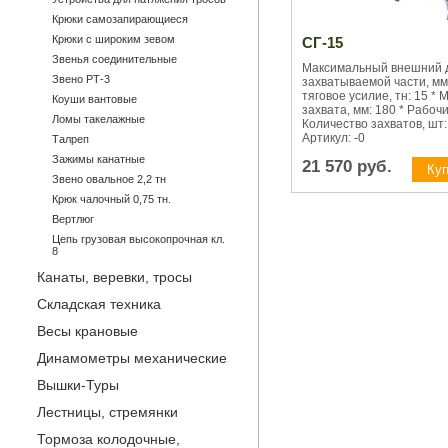
Крюки самозапирающиеся
Крюки с широким зевом
СГ-15
Звенья соединительные
Максимальный внешний 
Звено РТ-3
захватываемой части, мм
тяговое усилие, тн: 15 *
Коуши вантовые
захвата, мм: 180 * Рабоч
Ломы такелажные
Количество захватов, шт: 3
Артикул: -0
Талреп
Зажимы канатные
21 570
руб.
Звено овальное 2,2 тн
Крюк чалочный 0,75 тн.
Вертлюг
Цепь грузовая высокопрочная кл.
8
Канаты, веревки, тросы
Складская техника
Весы крановые
Динамометры механические
Вышки-Туры
Лестницы, стремянки
Тормоза колодочные,