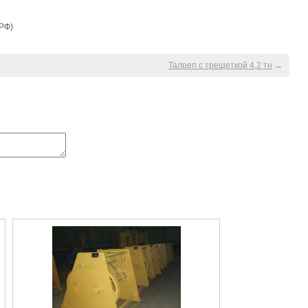
 РФ)
Талреп с трещеткой 4,2 тн
→