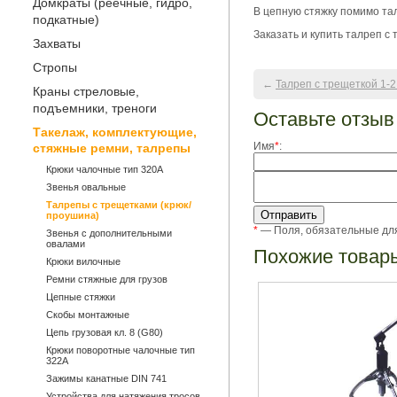
Домкраты (реечные, гидро,
В цепную стяжку помимо та
подкатные)
Заказать и купить талреп с
Захваты
Стропы
←
Талреп с трещеткой 1-2
Краны стреловые,
подъемники, треноги
Оставьте отзыв
Такелаж, комплектующие,
Имя
*
:
стяжные ремни, талрепы
Крюки чалочные тип 320А
Звенья овальные
Талрепы с трещетками (крюк/
проушина)
*
— Поля, обязательные дл
Звенья с дополнительными
овалами
Похожие товар
Крюки вилочные
Ремни стяжные для грузов
Цепные стяжки
Скобы монтажные
Цепь грузовая кл. 8 (G80)
Крюки поворотные чалочные тип
322А
Зажимы канатные DIN 741
Устройства для натяжения тросов