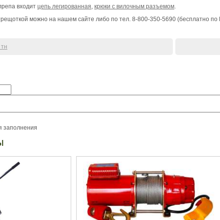
лрепа входит
цепь легированная
,
крюки с вилочным разъемом
.
 трещоткой можно на нашем сайте либо по тел. 8-800-350-5690 (бесплатно по
 тн
я заполнения
ы