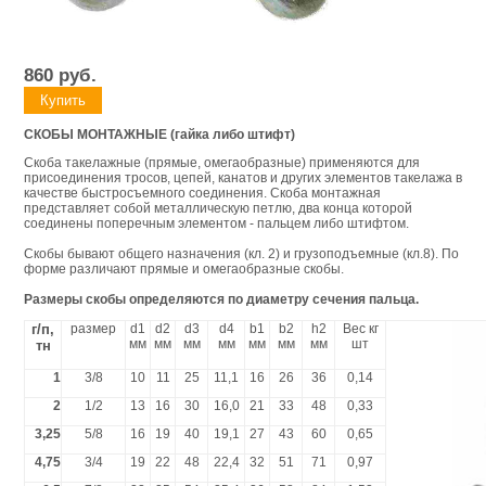
860
руб.
СКОБЫ МОНТАЖНЫЕ (гайка либо штифт)
Скоба такелажные (прямые, омегаобразные) применяются для
присоединения тросов, цепей, канатов и других элементов такелажа в
качестве быстросъемного соединения. Скоба монтажная
представляет собой металлическую петлю, два конца которой
соединены поперечным элементом - пальцем либо штифтом.
Скобы бывают общего назначения (кл. 2) и грузоподъемные (кл.8). По
форме различают прямые и омегаобразные скобы.
Размеры скобы определяются по диаметру сечения пальца.
г/п,
размер
d1
d2
d3
d4
b1
b2
h2
Вес кг
мм
мм
мм
мм
мм
мм
мм
шт
тн
1
3/8
10
11
25
11,1
16
26
36
0,14
2
1/2
13
16
30
16,0
21
33
48
0,33
3,25
5/8
16
19
40
19,1
27
43
60
0,65
4,75
3/4
19
22
48
22,4
32
51
71
0,97