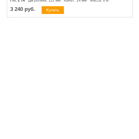
Г/п: 2 тн
* Дм ролика: 112 мм * Канат: 14 мм * Масса: 6 кг
3 240
руб.