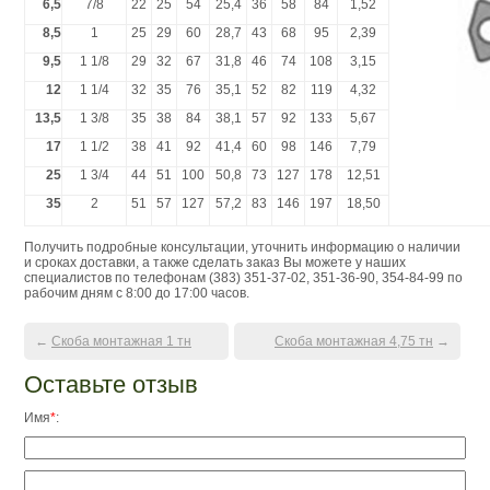
6,5
7/8
22
25
54
25,4
36
58
84
1,52
8,5
1
25
29
60
28,7
43
68
95
2,39
9,5
1 1/8
29
32
67
31,8
46
74
108
3,15
12
1 1/4
32
35
76
35,1
52
82
119
4,32
13,5
1 3/8
35
38
84
38,1
57
92
133
5,67
17
1 1/2
38
41
92
41,4
60
98
146
7,79
25
1 3/4
44
51
100
50,8
73
127
178
12,51
35
2
51
57
127
57,2
83
146
197
18,50
Получить подробные консультации, уточнить информацию о наличии
и сроках доставки, а также сделать заказ Вы можете у наших
специалистов по телефонам (383) 351-37-02, 351-36-90, 354-84-99 по
рабочим дням с 8:00 до 17:00 часов.
←
Скоба монтажная 1 тн
Скоба монтажная 4,75 тн
→
Оставьте отзыв
Имя
*
: