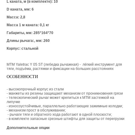
L каната, м (в комплекте): 10
D каната, мм: 6
Масса: 2,8
Масса 1 м каната: 0,1 кг
Габариты, мм: 285*164*70
Длины рычага:, мм: 260
Корпус: стальной
МТМ Yaletrac Y 05 ST (лебедка рычажная) - лёгкий инструмент для
тяги, подъёма, растяжки и фиксации на больших расстояниях
ОСОБЕННОСТИ
- высокопрочный корпус из стали
- манжеты из резины защищают механизм от проникновения грязи
- телескопический рычаг может крепиться к MTM застежкой на
липучке
- износоустойчивые, параллельно работающие зажимные колодки;
- механизм прост в обслуживании;
- рычаги тяги и обратного хода работают в одной плоскости;
- в комплекте запасные срезные штифты для защиты от перегрузки
Дополнительные опции