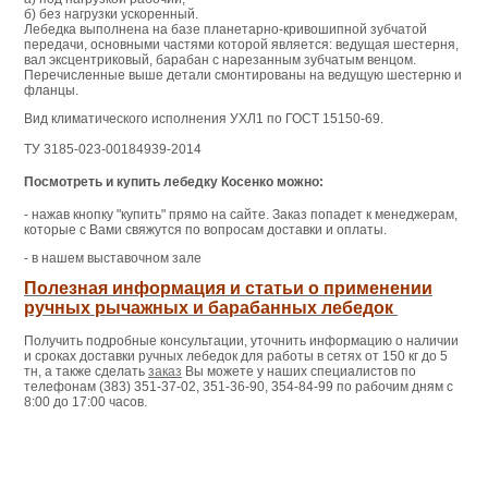
б) без нагрузки ускоренный.
Лебедка выполнена на базе планетарно-кривошипной зубчатой
передачи, основными частями которой является: ведущая шестерня,
вал эксцентриковый, барабан с нарезанным зубчатым венцом.
Перечисленные выше детали смонтированы на ведущую шестерню и
фланцы.
Вид климатического исполнения УХЛ1 по ГОСТ 15150-69.
ТУ 3185-023-00184939-2014
Посмотреть и купить лебедку Косенко можно:
- нажав кнопку "купить" прямо на сайте. Заказ попадет к менеджерам,
которые с Вами свяжутся по вопросам доставки и оплаты.
- в нашем выставочном зале
Полезная информация и статьи о применении
ручных рычажных и барабанных лебедок
Получить подробные консультации, уточнить информацию о наличии
и сроках доставки ручных лебедок для работы в сетях от 150 кг до 5
тн, а также сделать
заказ
Вы можете у наших специалистов по
телефонам (383) 351-37-02, 351-36-90, 354-84-99 по рабочим дням с
8:00 до 17:00 часов.