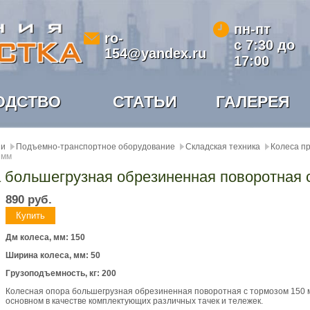
пн-пт
ro-
с 7:30 до
154@yandex.ru
17:00
ОДСТВО
СТАТЬИ
ГАЛЕРЕЯ
ии
Подъемно-транспортное оборудование
Складская техника
Колеса 
 мм
 большегрузная обрезиненная поворотная 
890
руб.
Дм колеса, мм: 150
Ширина колеса, мм: 50
Грузоподъемность, кг: 200
Колесная опора большегрузная обрезиненная поворотная c тормозом 150 м
основном в качестве комплектующих различных тачек и тележек.