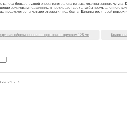
о колеса большегрузной опоры изготовлена из высококачественного чугуна. 
щение роликовым подшипником продлевает срок службы промышленного коле
адке предусмотрены четыре отверстия под болты. Ширина резиновой поверхно
грузная обрезиненная поворотная с тормозом 125 мм
Колесная
я заполнения