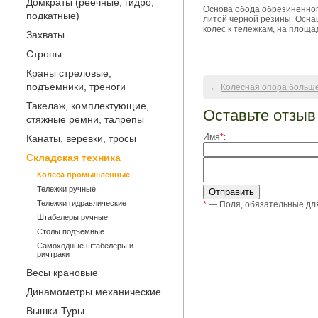
Домкраты (реечные, гидро,
Основа обода обрезиненног
подкатные)
литой черной резины. Осна
колес к тележкам, на площ
Захваты
Стропы
Краны стреловые,
подъемники, треноги
←
Колесная опора больше
Такелаж, комплектующие,
Оставьте отзыв
стяжные ремни, талрепы
Имя
*
:
Канаты, веревки, тросы
Складская техника
Колеса промышленные
Тележки ручные
Тележки гидравлические
*
— Поля, обязательные дл
Штабелеры ручные
Столы подъемные
Самоходные штабелеры и
ричтраки
Весы крановые
Динамометры механические
Вышки-Туры