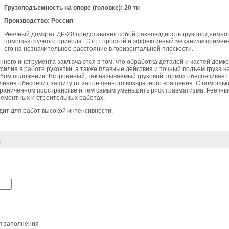
Грузоподъемность на опоре (головке): 20 тн
Производство: Россия
Реечный домкрат ДР-20 представляет собой разновидность грузоподъемного
помощью ручного привода. Этот простой и эффективный механизм применяе
его на незначительное расстояние в горизонтальной плоскости.
ного инструмента заключаются в том, что обработка деталей и частей домк
илия в работе рукоятки, а также плавные действия и точный подъем груза на
бом положении. Встроенный, так называемый грузовой тормоз обеспечивает 
вления обеспечит защиту от запрещенного возвратного вращения. С помощью
раниченном пространстве и тем самым уменьшить риск травматизма. Реечный
емонтных и строительных работах.
дит для работ высокой интенсивности.
4
я заполнения