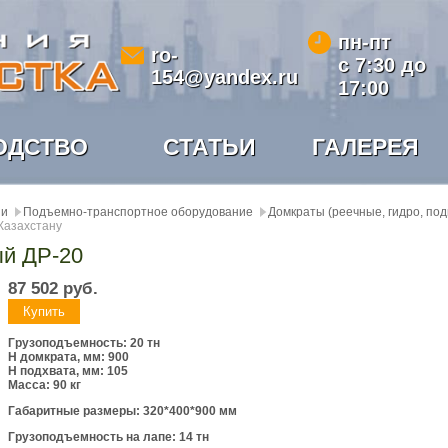
пн-пт
ro-
с 7:30 до
154@yandex.ru
17:00
ОДСТВО
СТАТЬИ
ГАЛЕРЕЯ
ии
Подъемно-транспортное оборудование
Домкраты (реечные, гидро, по
 Казахстану
ый ДР-20
87 502
руб.
Грузоподъемность: 20 тн
Н домкрата, мм: 900
H подхвата, мм: 105
Масса: 90 кг
Габаритные размеры: 320*400*900 мм
Грузоподъемность на лапе: 14 тн