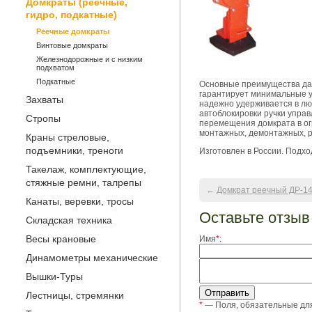
Домкраты (реечные,
гидро, подкатные)
Реечные домкраты
Винтовые домкраты
Железнодорожные и с низким
подхватом
Подкатные
Основные преимущества дан
гарантирует минимальные ус
Захваты
надежно удерживается в лю
автоблокировки ручки упра
Стропы
перемещения домкрата в ог
монтажных, демонтажных, р
Краны стреловые,
подъемники, треноги
Изготовлен в России. Подхо
Такелаж, комплектующие,
стяжные ремни, талрепы
←
Домкрат реечный ДР-1
Канаты, веревки, тросы
Оставьте отзыв
Складская техника
Весы крановые
Имя
*
:
Динамометры механические
Вышки-Туры
Лестницы, стремянки
*
— Поля, обязательные дл