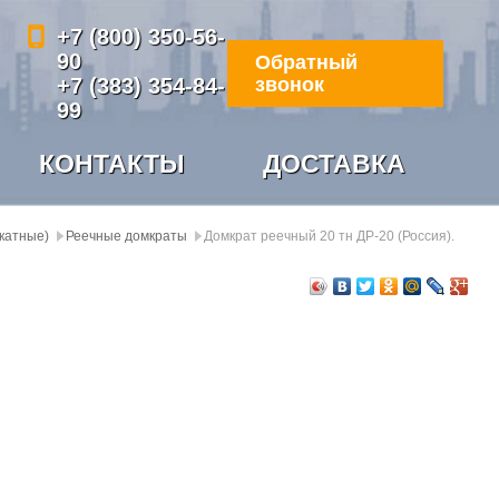
+7 (800) 350-56-
90
Обратный
+7 (383) 354-84-
звонок
99
КОНТАКТЫ
ДОСТАВКА
дкатные)
Реечные домкраты
Домкрат реечный 20 тн ДР-20 (Россия).