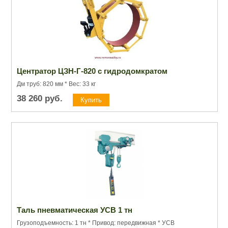
Центратор ЦЗН-Г-820 с гидродомкратом
Дм труб:
82
0 мм *
Вес:
33
кг
38 260
руб.
Таль пневматическая УСВ 1 тн
Грузоподъемность: 1 тн * Привод: передвижная * УСВ