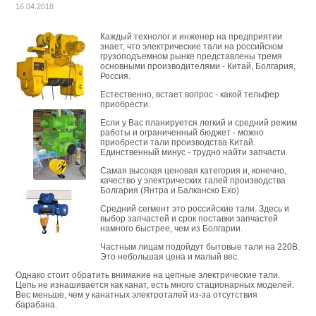
16.04.2018
Каждый технолог и инженер на предприятии
знает, что электрические тали на российском
грузоподъемном рынке представлены тремя
основными производителями - Китай, Болгария,
Россия.
Естественно, встает вопрос - какой тельфер
приобрести.
Если у Вас планируется легкий и средний режим
работы и ограниченный бюджет - можно
приобрести тали производства Китай.
Единственный минус - трудно найти запчасти.
Самая высокая ценовая категория и, конечно,
качество у электрических талей производства
Болгария (Янтра и Балканско Ехо)
Средний сегмент это российские тали. Здесь и
выбор запчастей и срок поставки запчастей
намного быстрее, чем из Болгарии.
Частным лицам подойдут бытовые тали на 220В.
Это небольшая цена и малый вес.
Однако стоит обратить внимание на цепные электрические тали.
Цепь не изнашивается как канат, есть много стационарных моделей.
Вес меньше, чем у канатных электроталей из-за отсутствия
барабана.